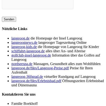
Nützliche Links
langeoog.de
die Homepage der Insel Langeoog
langeoognews.de
langeooger Tageszeitung Online
langeoog-kids.de
die Homepage von Langeoog für Kinder
schiffahrt-langeoog.de
alles über An- und Abreise
golfclub-insel-langeoog.de
Information über das Golfen auf
Langeoog
nordseespa.de
Massagen, Gesundheit alles zum Wohlfühlen
langeoog.de/files/Langeoog-Preise.pdf
Preise für Ihren
Aufenthalt
langeoog-360grad.de
virtueller Rundgang auf Langeoog
langeoog.de/files/Erlebnisbad.pdf
Öffnungszeiten Erlebnisbad
und Dünensauna
Kontaktieren Sie uns
Familie Boekhoff