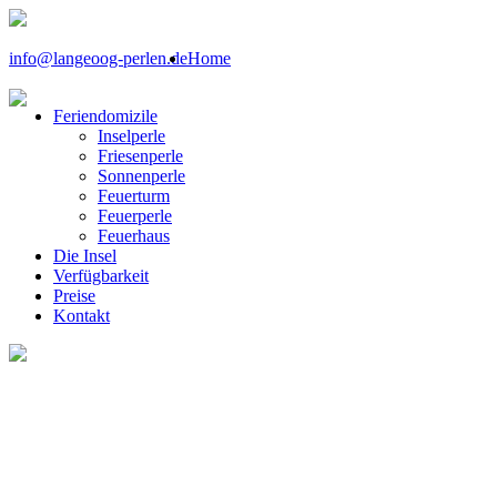
info@langeoog-perlen.de
Home
Feriendomizile
Inselperle
Friesenperle
Sonnenperle
Feuerturm
Feuerperle
Feuerhaus
Die Insel
Verfügbarkeit
Preise
Kontakt